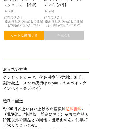
ンワックス）【冷凍】
レンジ【冷凍】
価格
価格
￥648
￥594
消費税込み
|
消費税込み
|
※通常配送の商品と冷凍配
※通常配送の商品と冷凍配
送の商品の注文について
送の商品の注文について
カートに追加する
在庫なし
お支払い方法
クレジットカード、代金引換(手数料330円)、
銀行振込、スマホ決済(paypay・メルペイ・ラ
インペイ・楽天ペイ)
送料・配送
8,000円以上お買い上げのお客様は
送料無料
。
（北海道,、沖縄県、離島は除く）※冷凍商品と
冷凍以外の商品との同梱は出来ません。何卒ご
了承くださいませ。