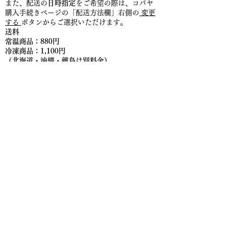
また、配送の
日時指定
をご希望の際は、コバヤ
購入手続きページの「配送方法欄」右側の
変更
する
ボタンからご選択いただけます。
送料
​常温商品：880円
​冷凍商品：1,100円
​（北海道・沖縄・離島は別料金）
返品・交換
食品については衛生上、お客様都合による返
品・交換はお断りさせて頂いております。
食品
以外の商品については、商品到着後8日以内に
ご連絡下さい。
商品の品質には万全を期していますが、万一商
品に問題がある場合には商品到着後2日以内に
ご連絡ください。送料は当店負担にて良品と即
交換させていただきます。
​お問い合わせ
mail ：
info@koba-ya.co.jp
tel ：
0895-25-1106
営業時間
平日9:00～18:00