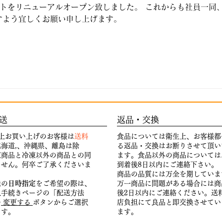
トをリニューアルオープン致しました。 これからも社員一同
すよう宜しくお願い申し上げます。
送
返品・交換
円以上お買い上げのお客様は
送料
食品については衛生上、お客様都
海道,、沖縄県、離島は除
る返品・交換はお断りさせて頂い
凍商品と冷凍以外の商品との同
ます。
食品以外の商品については
ません。何卒ご了承くださいま
到着後8日以内にご連絡下さい。
商品の品質には万全を期していま
送の
日時指定
をご希望の際は、
万一商品に問題がある場合には商
入手続きページの「配送方法
後2日以内にご連絡ください。送
の
変更する
ボタンからご選択
店負担にて良品と即交換させてい
ます。
ます。