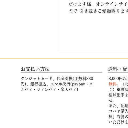
だけます様、オンラインサイ
ので 引き続きご愛顧賜りま
お支払い方法
送料・配
クレジットカード、代金引換(手数料330
8,000
円)、銀行振込、スマホ決済(paypay・メ
無料
。（北
ルペイ・ラインペイ・楽天ペイ)
く）※冷
梱は出来
せ。
また、配
コバヤ購
欄」右側
いただけ