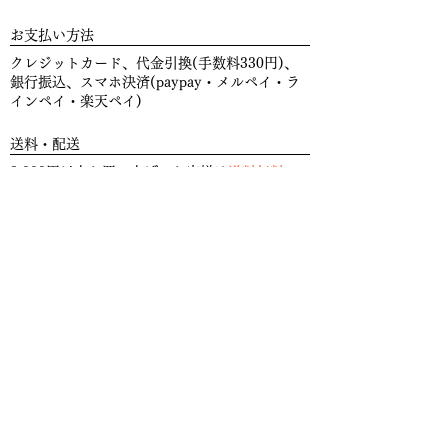
お支払い方法
クレジットカード、代金引換(手数料330円)、
銀行振込、スマホ決済(paypay・メルペイ・ラ
インペイ・楽天ペイ)
送料・配送
8,000円以上お買い上げのお客様は
送料無料
。
（北海道,、沖縄県、離島は除く）※冷凍商品と
冷凍以外の商品との同梱は出来ません。何卒ご
了承くださいませ。
また、配送の
日時指定
をご希望の際は、コバヤ
購入手続きページの「配送方法欄」右側の
変更
する
ボタンからご選択いただけます。
送料
​常温商品：880円
​冷凍商品：1,100円
​（北海道・沖縄・離島は別料金）
返品・交換
食品については衛生上、お客様都合による返