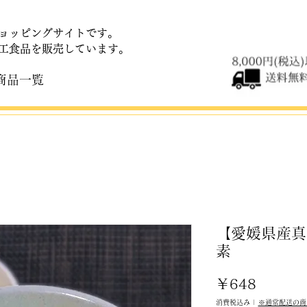
ョッピングサイトです。
加工食品を販売しています。
商品一覧
【愛媛県産真
素
価
￥648
格
消費税込み
|
※通常配送の商