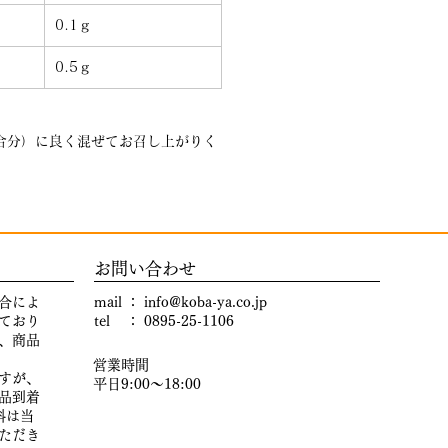
0.1ｇ
0.5ｇ
合分）に良く混ぜてお召し上がりく
​お問い合わせ
合によ
mail ：
info@koba-ya.co.jp
ており
tel ： 0895-25-1106
、商品
営業時間
すが、
平日9:00～18:00
品到着
料は当
ただき