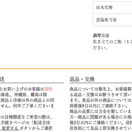
炭水化物
食塩相当量
調理方法
炊き立てのご飯（１
ださい。
送
返品・交換
円以上お買い上げのお客様は
送料
食品については衛生上、お客様都
海道,、沖縄県、離島は除
る返品・交換はお断りさせて頂い
凍商品と冷凍以外の商品との同
ます。
食品以外の商品については
ません。何卒ご了承くださいま
到着後8日以内にご連絡下さい。
商品の品質には万全を期していま
送の
日時指定
をご希望の際は、
万一商品に問題がある場合には商
入手続きページの「配送方法
後2日以内にご連絡ください。送
の
変更する
ボタンからご選択
店負担にて良品と即交換させてい