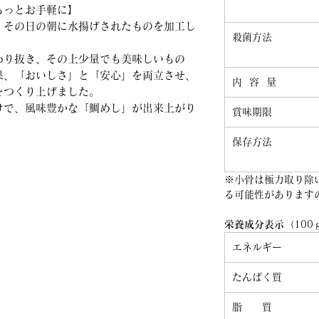
もっとお手軽に】
、その日の朝に水揚げされたものを加工し
殺菌方法
わり抜き、その上少量でも美味しいもの
果、「おいしさ」と「安心」を両立させ、
内 容 量
をつくり上げました。
けで、風味豊かな「鯛めし」が出来上がり
賞味期限
保存方法
※小骨は極力取り除
る可能性があります
栄養成分表示
（100
エネルギー
たんぱく質
脂 質