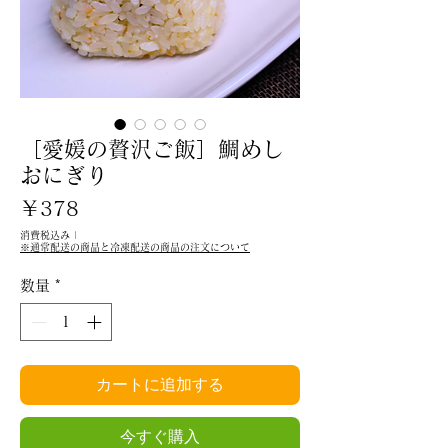
［愛媛の贅沢ご飯］鯛めし
おにぎり
価
￥378
格
消費税込み
|
※通常配送の商品と冷凍配送の商品の注文について
数量
*
カートに追加する
今すぐ購入