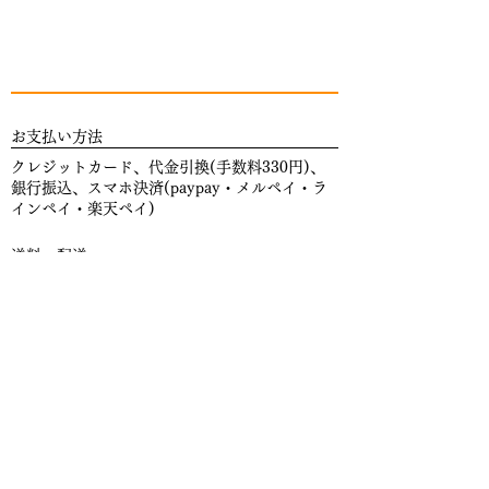
商品は、段ボール箱で梱包して発送いたしま
店負担にて、良品と交換させていただきま
塩）、つゆ、にんじん、醸造調味料、食
す。
す。
塩／調味料（アミノ酸等）、炭酸Ｃａ、
配送地域：日本国内全域
本商品は食品のため、上記以外の場合におい
（一部に小麦・大豆・鶏肉・ゼラチンを
送料および発送日基準の到着日は、下表のと
ては、衛生上お客様都合による返品・交換は
含む）
おりです。
ご遠慮いただいております。
●内容量：100g
（単位 送料：円、到着日：日、梱包資材・
●賞味期限：製造日より１年
お支払い方法
手数料・消費税を含む）
●保存方法：要冷凍（-18℃以下）
クレジットカード、代金引換(手数料330円)、
送料
●凍結前加熱の有無：加熱してあります
銀行振込、スマホ決済(paypay・メルペイ・ラ
●加熱調理の必要性：加熱してお召し上
8,000円以上ご注文の場合送料無料
インペイ・楽天ペイ)
がりください
8,000円未満の場合
送料・配送
常温商品 ：800円
栄養成分表示
（100ｇ当たり）
8,000円以上お買い上げのお客様は
送料無料
。
クール便：1,000円
（北海道,、沖縄県、離島は除く）※冷凍商品と
エネルギー
158kcal
冷凍以外の商品との同梱は出来ません。何卒ご
了承くださいませ。
到着日
たんぱく質
5.8g
また、配送の
日時指定
をご希望の際は、コバヤ
北海道、東北、関東、信 越
購入手続きページの「配送方法欄」右側の
変更
脂 質
1.1g
する
翌々日(離島は＋2～5日)
ボタンからご選択いただけます。
送料
​常温商品：880円
炭水化物
31.2g
北陸、中部、関西、中国、四国、九州
​冷凍商品：1,100円
翌日(離島は＋2～4日)