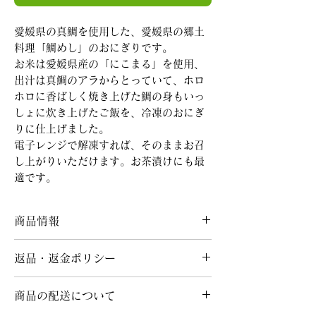
愛媛県の真鯛を使用した、愛媛県の郷土
料理「鯛めし」のおにぎりです。
お米は愛媛県産の「にこまる」を使用、
出汁は真鯛のアラからとっていて、ホロ
ホロに香ばしく焼き上げた鯛の身もいっ
しょに炊き上げたご飯を、冷凍のおにぎ
りに仕上げました。
電子レンジで解凍すれば、そのままお召
し上がりいただけます。お茶漬けにも最
適です。
商品情報
食品表示法に基づく表示
返品・返金ポリシー
（冷凍食品）鯛めしおにぎり
商品の品質には万全を期しておりますが、万
●名称：冷凍米飯類
商品の配送について
一商品に問題がある場合には、商品到着後2
●原材料名：米（国産）、真鯛（愛媛県
日以内にご連絡をお願いいたします。送料当
産）、鯛だし（真鯛骨、長ネギ、酒、食