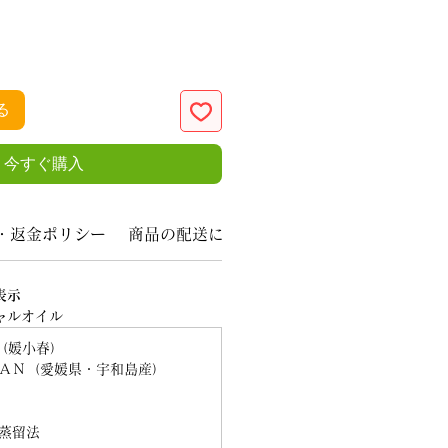
る
今すぐ購入
・返金ポリシー
商品の配送について
表示
ャルオイル
（媛小春）
ＰＡＮ（愛媛県・宇和島産）
蒸留法