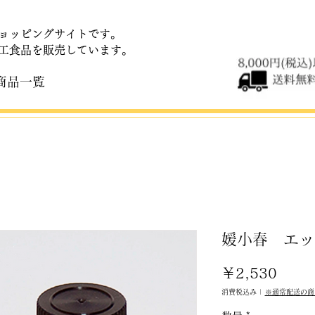
ョッピングサイトです。
加工食品を販売しています。
商品一覧
媛小春 エッ
価
￥2,530
格
消費税込み
|
※通常配送の商