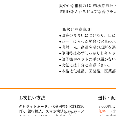
爽やかな柑橘の100%天然成分
透明感あふれるピュアな香りを
【取扱い注意事項】
●原液のまま肌につけたり、口
●万一目に入った場合は大量の
●直射日光、高温多湿の場所を
●使用後は必ずしっかりとキャ
●お子様やペットの手の届かな
●火気には十分ご注意下さい。
●本品は化粧品、医薬品、医薬
お支払い方法
送料・配
クレジットカード、代金引換(手数料330
8,000
円)、銀行振込、スマホ決済(paypay・メ
無料
。（北