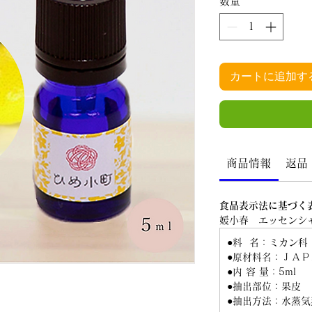
数量
*
カートに追加す
商品情報
返品
食品表示法に基づく
媛小春 エッセンシ
●料 名：ミカン科
●原材料名：ＪＡ
●内 容 量：5ml
●抽出部位：果皮
●抽出方法：水蒸気